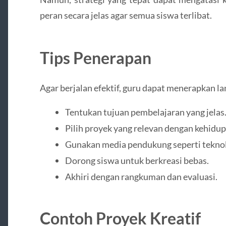
peran secara jelas agar semua siswa terlibat.
Tips Penerapan
Agar berjalan efektif, guru dapat menerapkan la
Tentukan tujuan pembelajaran yang jelas
Pilih proyek yang relevan dengan kehidup
Gunakan media pendukung seperti teknolo
Dorong siswa untuk berkreasi bebas.
Akhiri dengan rangkuman dan evaluasi.
Contoh Proyek Kreatif