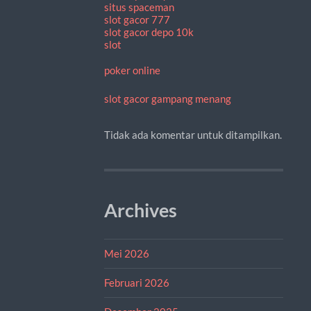
situs spaceman
slot gacor 777
slot gacor depo 10k
slot
poker online
slot gacor gampang menang
Tidak ada komentar untuk ditampilkan.
Archives
Mei 2026
Februari 2026