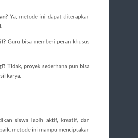
an?
Ya, metode ini dapat diterapkan
i.
if?
Guru bisa memberi peran khusus
gi?
Tidak, proyek sederhana pun bisa
il karya.
kan siswa lebih aktif, kreatif, dan
baik, metode ini mampu menciptakan