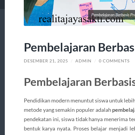
Pembelajaran Berbasis Pr
Pembelajaran Berbasi
DESEMBER 21, 2025
/
ADMIN
/
0 COMMENTS
Pembelajaran Berbasis
Pendidikan modern menuntut siswa untuk lebih a
metode yang semakin populer adalah
pembelaja
pendekatan ini, siswa tidak hanya menerima te
bentuk karya nyata. Proses belajar menjadi l