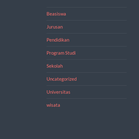
Beasiswa
Jurusan
Pendidikan
Program Studi
Sekolah
Uncategorized
Universitas
wisata