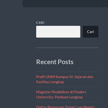
CARI
Cari
Recent Posts
Profil UMM Kampus III: Sejarah dan
Fasilitas Lengkap
Magister Pendidikan di Flinders
University: Panduan Lengkap
Daftar Perguruan Tinggi Luar Negeri