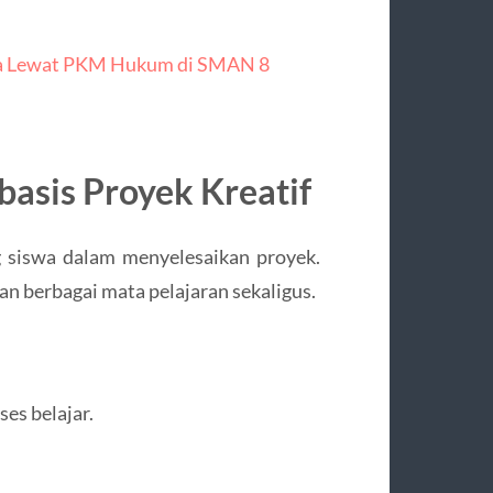
wa Lewat PKM Hukum di SMAN 8
basis Proyek Kreatif
 siswa dalam menyelesaikan proyek.
n berbagai mata pelajaran sekaligus.
ses belajar.