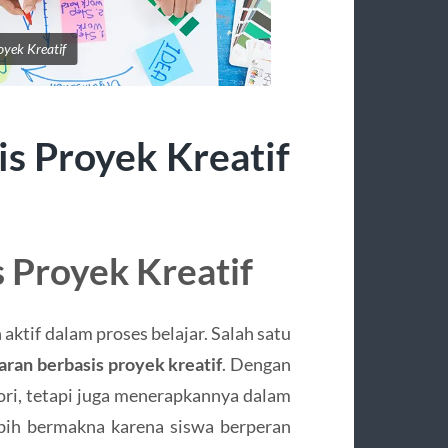
oyek Kreatif
s Proyek Kreatif
 Proyek Kreatif
ktif dalam proses belajar. Salah satu
ran berbasis proyek kreatif
. Dengan
ori, tetapi juga menerapkannya dalam
ebih bermakna karena siswa berperan